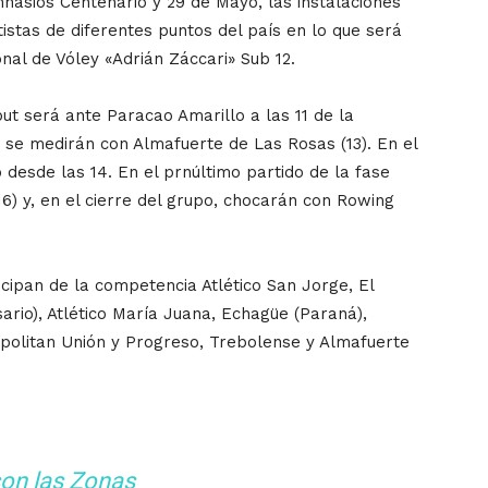
mnasios Centenario y 29 de Mayo, las instalaciones
istas de diferentes puntos del país en lo que será
nal de Vóley «Adrián Záccari» Sub 12.
but será ante Paracao Amarillo a las 11 de la
 se medirán con Almafuerte de Las Rosas (13). En el
 desde las 14. En el prnúltimo partido de la fase
16) y, en el cierre del grupo, chocarán con Rowing
icipan de la competencia Atlético San Jorge, El
ario), Atlético María Juana, Echagüe (Paraná),
politan Unión y Progreso, Trebolense y Almafuerte
son las Zonas