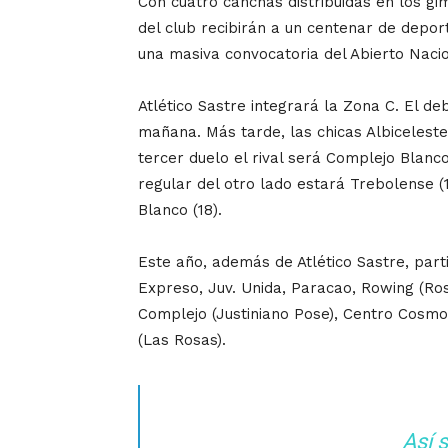
Con cuatro canchas distribuidas en los gi
del club recibirán a un centenar de deport
una masiva convocatoria del Abierto Nacio
Atlético Sastre integrará la Zona C. El de
mañana. Más tarde, las chicas Albiceleste
tercer duelo el rival será Complejo Blanco
regular del otro lado estará Trebolense (
Blanco (18).
Este año, además de Atlético Sastre, part
Expreso, Juv. Unida, Paracao, Rowing (Ros
Complejo (Justiniano Pose), Centro Cosmo
(Las Rosas).
Así 