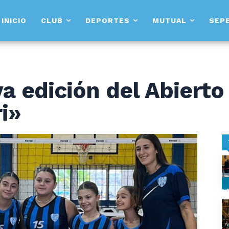
INICIO
CLUB
DEPORTES
MUTUAL
SEP
a edición del Abierto
i»