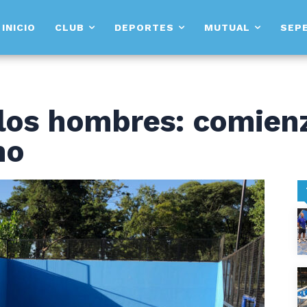
INICIO
CLUB
DEPORTES
MUTUAL
SEP
 los hombres: comien
no